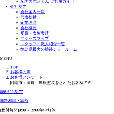
AIナカポンくん ご利用ガイド
会社案内
会社案内一覧
代表挨拶
企業理念
会社概要
受賞・表彰実績
アクセスマップ
スタッフ・職人紹介一覧
徳島県最大の塗装ショールーム
MENU
TOP
お客様の声
お客様アンケート
阿南市宝田町 屋根塗装をされたお客様の声
088-622-5177
無料相談・診断
[受付時間]
9:00～19:00
年中無休