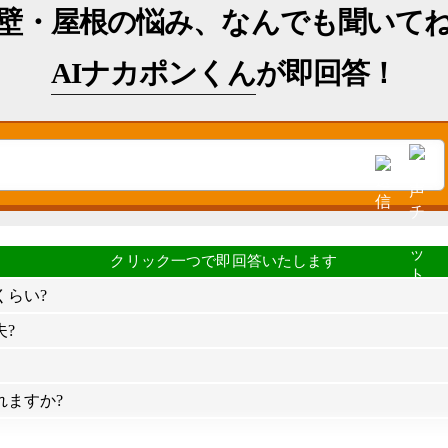
壁・屋根の悩み、なんでも聞いて
AIナカポンくん
が即回答！
くらい?
?
れますか?