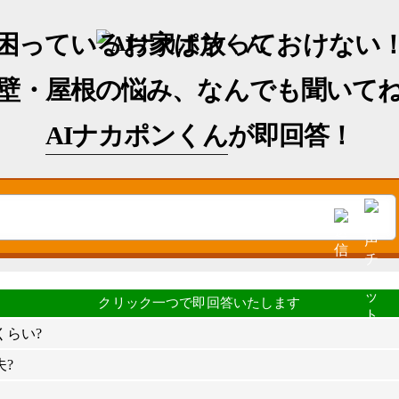
困っているお家は放っておけない
壁・屋根の悩み、なんでも聞いて
AIナカポンくん
が即回答！
くらい?
?