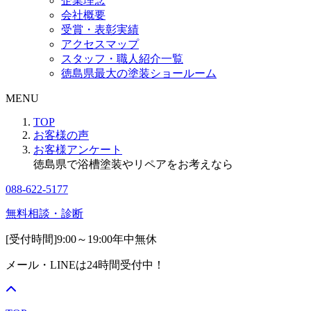
企業理念
会社概要
受賞・表彰実績
アクセスマップ
スタッフ・職人紹介一覧
徳島県最大の塗装ショールーム
MENU
TOP
お客様の声
お客様アンケート
徳島県で浴槽塗装やリペアをお考えなら
088-622-5177
無料相談・診断
[受付時間]
9:00～19:00
年中無休
メール・LINEは24時間受付中！