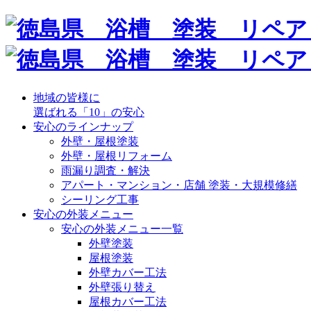
地域の皆様に
選ばれる「10」の安心
安心のラインナップ
外壁・屋根塗装
外壁・屋根リフォーム
雨漏り調査・解決
アパート・マンション・店舗 塗装・大規模修繕
シーリング工事
安心の外装メニュー
安心の外装メニュー一覧
外壁塗装
屋根塗装
外壁カバー工法
外壁張り替え
屋根カバー工法