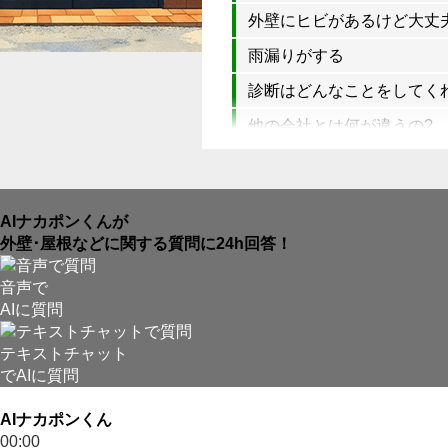
外壁にヒビがあるけど大丈
雨漏りがする
診断はどんなことをしてく
他の会社とは何が違うの?
AIナカポンくんが
外壁･屋根などに関する質問に24h回答！
音声で
AIに質問
テキストチャット
でAIに質問
AIナカポンくん
00:00