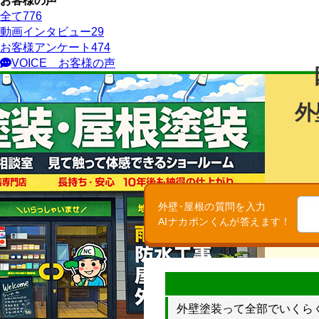
お客様の声
全て
776
動画インタビュー
29
お客様アンケート
474
VOICE
お客様の声
外
外壁･屋根の質問を入力
AIナカポンくんが答えます！
外壁塗装って全部でいくら