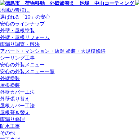
地域の皆様に
選ばれる「10」の安心
安心のラインナップ
外壁・屋根塗装
外壁・屋根リフォーム
雨漏り調査・解決
アパート・マンション・店舗 塗装・大規模修繕
シーリング工事
安心の外装メニュー
安心の外装メニュー一覧
外壁塗装
屋根塗装
外壁カバー工法
外壁張り替え
屋根カバー工法
屋根葺き替え
雨漏り修理
防水工事
その他