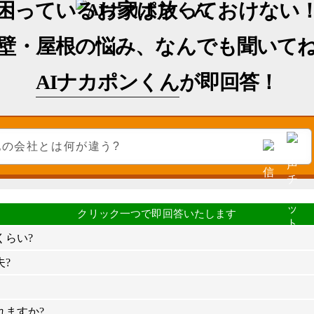
困っているお家は放っておけない
壁・屋根の悩み、なんでも聞いて
AIナカポンくん
が即回答！
くらい?
?
れますか?