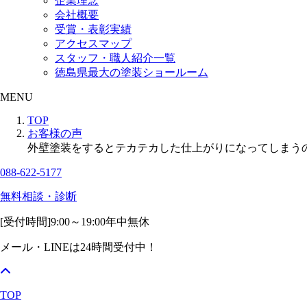
企業理念
会社概要
受賞・表彰実績
アクセスマップ
スタッフ・職人紹介一覧
徳島県最大の塗装ショールーム
MENU
TOP
お客様の声
外壁塗装をするとテカテカした仕上がりになってしまう
088-622-5177
無料相談・診断
[受付時間]
9:00～19:00
年中無休
メール・LINEは24時間受付中！
TOP