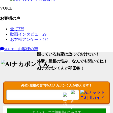
VOICE
お客様の声
全て
775
動画インタビュー
29
お客様アンケート
474
お客様の声
VOICE
困っているお家は放っておけない！
外壁・屋根の悩み、なんでも聞いてね！
AIナカポンくん
が即回答！
外壁･屋根の質問をAIナカポンくんが答えます！