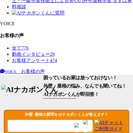
VOICE
お客様の声
全て
776
動画インタビュー
29
お客様アンケート
474
お客様の声
VOICE
困っているお家は放っておけない！
外壁・屋根の悩み、なんでも聞いてね！
AIナカポンくん
が即回答！
外壁･屋根の質問をAIナカポンくんが答えます！