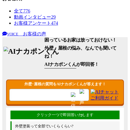
全て
776
動画インタビュー
29
お客様アンケート
474
お客様の声
VOICE
困っているお家は放っておけない！
外壁・屋根の悩み、なんでも聞いて
ね！
AIナカポンくん
が即回答！
外壁･屋根の質問をAIナカポンくんが答えます！
外壁塗装って全部でいくらくらい?