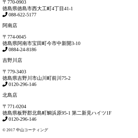
〒770-0903
徳島県
徳島市
西大工町4丁目41-1
088-622-5177
阿南店
〒774-0045
徳島県
阿南市
宝田町今市中新開3-10
0884-24-8186
吉野川店
〒779-3403
徳島県
吉野川市
山川町前川75-2
0120-296-146
北島店
〒771-0204
徳島県
板野郡北島町
鯛浜原95-1
第二新見ハイツ1F
0120-296-146
© 2017 中山コーティング