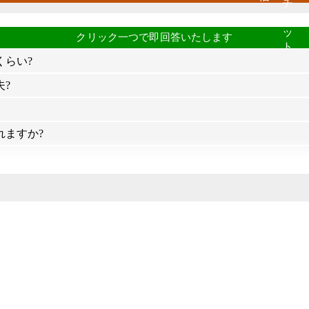
くらい?
?
れますか?