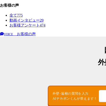
お客様の声
全て
775
動画インタビュー
29
お客様アンケート
474
お客様の声
VOICE
外
外壁･屋根の質問を入力
AIナカポンくんが答えます！