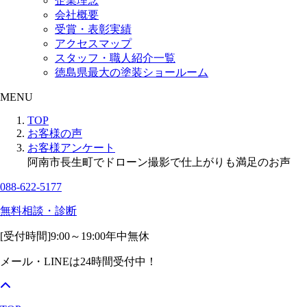
企業理念
会社概要
受賞・表彰実績
アクセスマップ
スタッフ・職人紹介一覧
徳島県最大の塗装ショールーム
MENU
TOP
お客様の声
お客様アンケート
阿南市長生町でドローン撮影で仕上がりも満足のお声
088-622-5177
無料相談・診断
[受付時間]
9:00～19:00
年中無休
メール・LINEは24時間受付中！