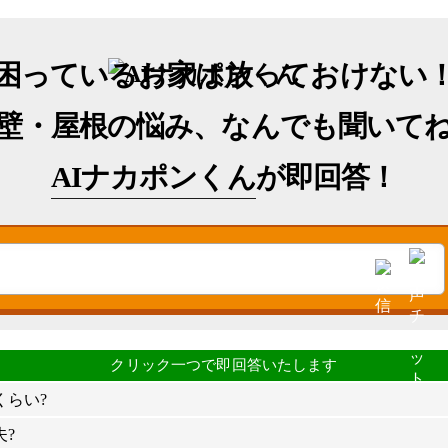
困っているお家は放っておけない
壁・屋根の悩み、なんでも聞いて
AIナカポンくん
が即回答！
くらい?
?