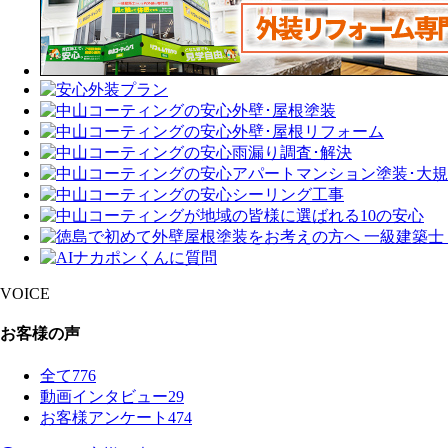
VOICE
お客様の声
全て
776
動画インタビュー
29
お客様アンケート
474