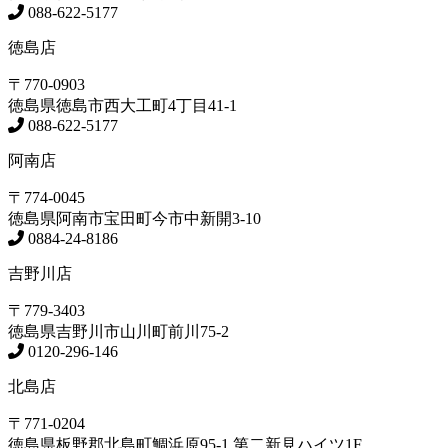
088-622-5177
徳島店
〒770-0903
徳島県
徳島市
西大工町4丁目41-1
088-622-5177
阿南店
〒774-0045
徳島県
阿南市
宝田町今市中新開3-10
0884-24-8186
吉野川店
〒779-3403
徳島県
吉野川市
山川町前川75-2
0120-296-146
北島店
〒771-0204
徳島県
板野郡北島町
鯛浜原95-1
第二新見ハイツ1F