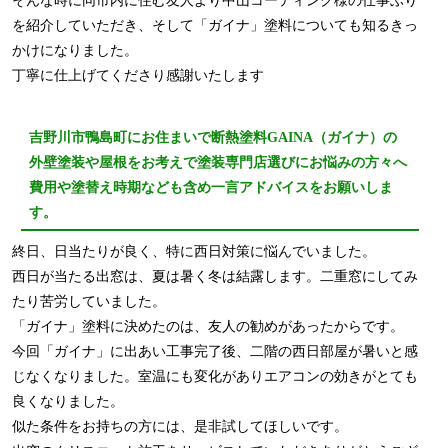
そんな時に同市内に住む友人より中山コーティング様の仕事ぶり
を紹介していただき、そして「ガイナ」塗料についても知るきっ
かけになりました。
丁寧に仕上げてくださり感謝いたします
吉野川市鴨島町にお住まいで断熱塗料GAINA（ガイナ）の
外壁塗装や屋根をお考えで塗装専門店選びにお悩みの方々へ
費用や塗替え時期なども含め一言アドバイスをお願いしま
す。
終日、日当たりが良く、特に西日対策に悩んでいました。
西日が当たる出窓は、夏は暑く冬は結露します。二重窓にしてみ
たり苦労していました。
「ガイナ」塗料に決めたのは、友人の勧めがあったからです。
今回「ガイナ」に出あい工事完了後、二階の西日部屋が暑いと感
じなくなりました。室温にも変化がありエアコンの効きがとても
良くなりました。
似た条件をお持ちの方には、是非試してほしいです。