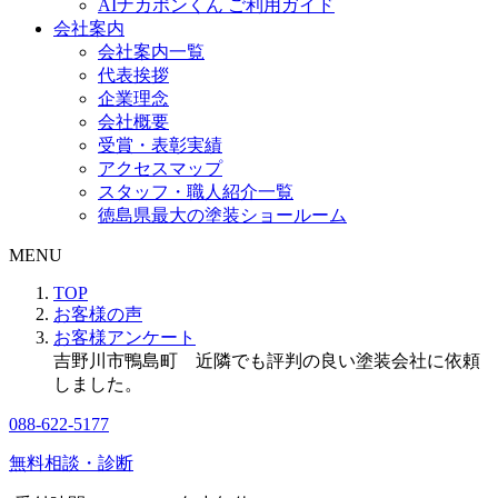
AIナカポンくん ご利用ガイド
会社案内
会社案内一覧
代表挨拶
企業理念
会社概要
受賞・表彰実績
アクセスマップ
スタッフ・職人紹介一覧
徳島県最大の塗装ショールーム
MENU
TOP
お客様の声
お客様アンケート
吉野川市鴨島町 近隣でも評判の良い塗装会社に依頼
しました。
088-622-5177
無料相談・診断