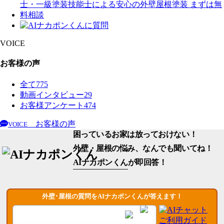
VOICE
お客様の声
全て
775
動画インタビュー
29
お客様アンケート
474
お客様の声
VOICE
困っているお家は放っておけない！
外壁・屋根の悩み、なんでも聞いてね！
AIナカポンくん
が即回答！
外壁･屋根の質問をAIナカポンくんが答えます！