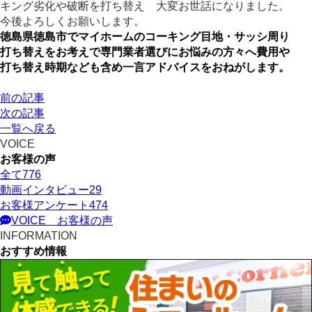
大変お世話になりました。
今後よろしくお願いします。
徳島県徳島市でマイホームのコーキング目地・サッシ周り
打ち替えをお考えで専門業者選びにお悩みの方々へ費用や
打ち替え時期なども含め一言アドバイスをおねがします。
前の記事
次の記事
一覧へ戻る
VOICE
お客様の声
全て
776
動画インタビュー
29
お客様アンケート
474
VOICE
お客様の声
INFORMATION
おすすめ情報