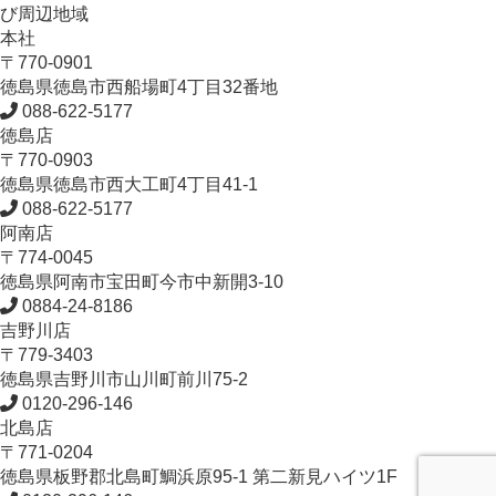
び周辺地域
本社
〒770-0901
徳島県
徳島市
西船場町4丁目32番地
088-622-5177
徳島店
〒770-0903
徳島県
徳島市
西大工町4丁目41-1
088-622-5177
阿南店
〒774-0045
徳島県
阿南市
宝田町今市中新開3-10
0884-24-8186
吉野川店
〒779-3403
徳島県
吉野川市
山川町前川75-2
0120-296-146
北島店
〒771-0204
徳島県
板野郡北島町
鯛浜原95-1
第二新見ハイツ1F