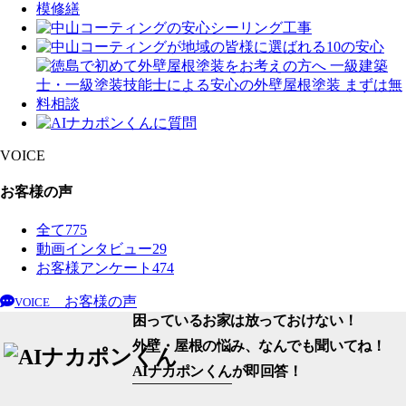
VOICE
お客様の声
全て
775
動画インタビュー
29
お客様アンケート
474
お客様の声
VOICE
困っているお家は放っておけない！
外壁・屋根の悩み、なんでも聞いてね！
AIナカポンくん
が即回答！