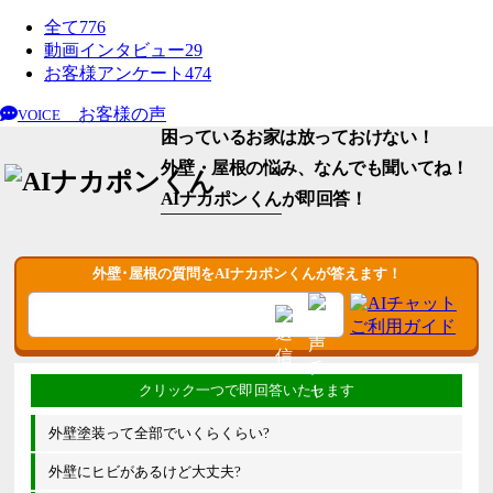
全て
776
動画インタビュー
29
お客様アンケート
474
お客様の声
VOICE
困っているお家は放っておけない！
外壁・屋根の悩み、なんでも聞いてね！
AIナカポンくん
が即回答！
外壁･屋根の質問をAIナカポンくんが答えます！
外壁塗装って全部でいくらくらい?
外壁にヒビがあるけど大丈夫?