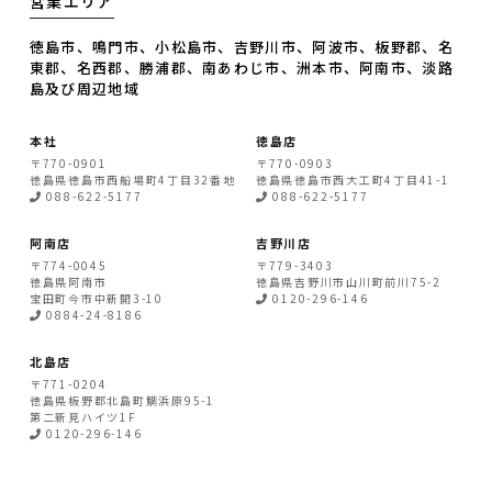
営業エリア
徳島市、鳴門市、小松島市、吉野川市、阿波市、板野郡、名
東郡、名西郡、勝浦郡、南あわじ市、洲本市、阿南市、淡路
島及び周辺地域
本社
徳島店
〒770-0901
〒770-0903
徳島県
徳島市
西船場町4丁目32番地
徳島県
徳島市
西大工町4丁目41-1
088-622-5177
088-622-5177
阿南店
吉野川店
〒774-0045
〒779-3403
徳島県
阿南市
徳島県
吉野川市
山川町前川75-2
宝田町今市中新開3-10
0120-296-146
0884-24-8186
北島店
〒771-0204
徳島県
板野郡北島町
鯛浜原95-1
第二新見ハイツ1F
0120-296-146