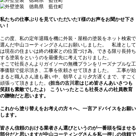
私たちの仕事ぶりを見ていただいたT様のお声をお聞かせ下さ
い！
この度、私の定年退職を機に外装・屋根の塗装をネット検索で
選んだ中山コーティングさんにお願いしました。 私達として
は現在の住まいは終の棲家との位置づけ為、できる限り長持ち
する塗装をというのを最優先に考えておりました。
そこで社長さんよりガイソーの無機プランをリーズナブルな工
事価額で提示頂き、工事を依頼させて頂きました。 工事が始
まると職人さん達も暑い中、朝早くより夕方遅くまで、すごく
頑張って頂きました。
(担当の古川君はじめ皆さんあいさつも
笑顔も素敵でしたよ) こういったとこも社長さんの社員教育
の贈物だと思います。
これから塗り替えをお考えの方々へ、一言アドバイスをお願い
します。
皆さん信頼のおける業者さん選びというのが一番頭を悩ませる
部分だと思いますが中山コーティングさんを私一押しの信頼で