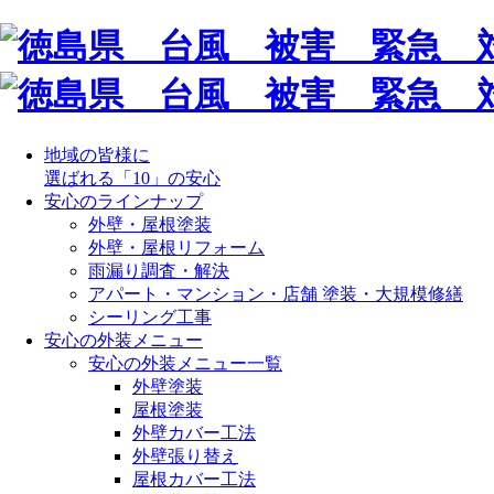
地域の皆様に
選ばれる「10」の安心
安心のラインナップ
外壁・屋根塗装
外壁・屋根リフォーム
雨漏り調査・解決
アパート・マンション・店舗 塗装・大規模修繕
シーリング工事
安心の外装メニュー
安心の外装メニュー一覧
外壁塗装
屋根塗装
外壁カバー工法
外壁張り替え
屋根カバー工法