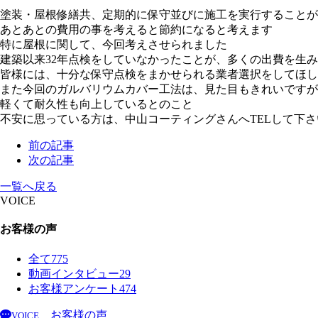
塗装・屋根修繕共、定期的に保守並びに施工を実行することが
あとあとの費用の事を考えると節約になると考えます
特に屋根に関して、今回考えさせられました
建築以来32年点検をしていなかったことが、多くの出費を生
皆様には、十分な保守点検をまかせられる業者選択をしてほし
また今回のガルバリウムカバー工法は、見た目もきれいですが
軽くて耐久性も向上しているとのこと
不安に思っている方は、中山コーティングさんへTELして下さ
前の記事
次の記事
一覧へ戻る
VOICE
お客様の声
全て
775
動画インタビュー
29
お客様アンケート
474
お客様の声
VOICE