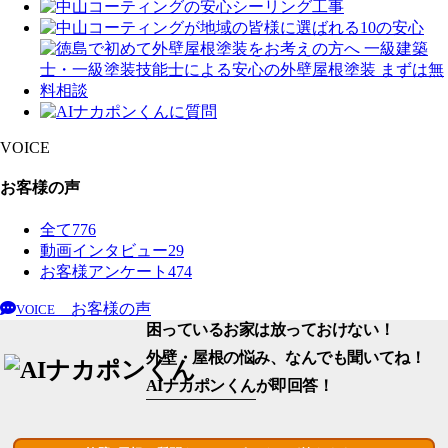
VOICE
お客様の声
全て
776
動画インタビュー
29
お客様アンケート
474
お客様の声
VOICE
困っているお家は放っておけない！
外壁・屋根の悩み、なんでも聞いてね！
AIナカポンくん
が即回答！