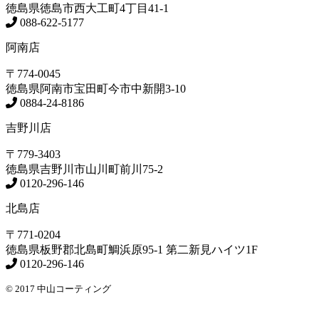
徳島県
徳島市
西大工町4丁目41-1
088-622-5177
阿南店
〒774-0045
徳島県
阿南市
宝田町今市中新開3-10
0884-24-8186
吉野川店
〒779-3403
徳島県
吉野川市
山川町前川75-2
0120-296-146
北島店
〒771-0204
徳島県
板野郡北島町
鯛浜原95-1
第二新見ハイツ1F
0120-296-146
© 2017 中山コーティング