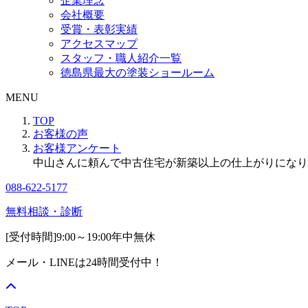
企業理念
会社概要
受賞・表彰実績
アクセスマップ
スタッフ・職人紹介一覧
徳島県最大の塗装ショールーム
MENU
TOP
お客様の声
お客様アンケート
中山さんに頼んで中古住宅が新築以上の仕上がりになり
088-622-5177
無料相談・診断
[受付時間]
9:00～19:00
年中無休
メール・LINEは24時間受付中！