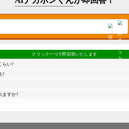
AIナカポンくん
が即回答！
くらい?
?
れますか?