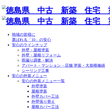
地域の皆様に
選ばれる「10」の安心
安心のラインナップ
外壁・屋根塗装
外壁・屋根リフォーム
雨漏り調査・解決
アパート・マンション・店舗 塗装・大規模修繕
シーリング工事
安心の外装メニュー
安心の外装メニュー一覧
外壁塗装
屋根塗装
外壁カバー工法
外壁張り替え
屋根カバー工法