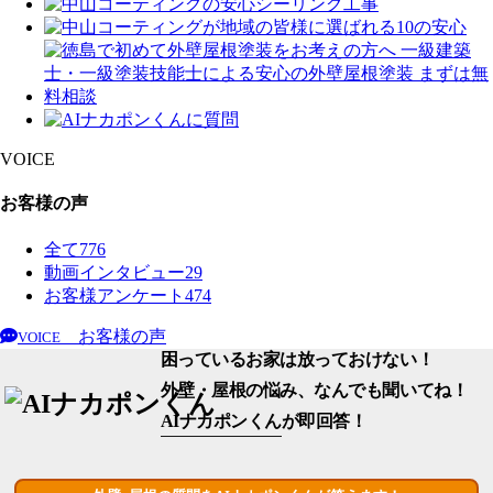
VOICE
お客様の声
全て
776
動画インタビュー
29
お客様アンケート
474
お客様の声
VOICE
困っているお家は放っておけない！
外壁・屋根の悩み、なんでも聞いてね！
AIナカポンくん
が即回答！