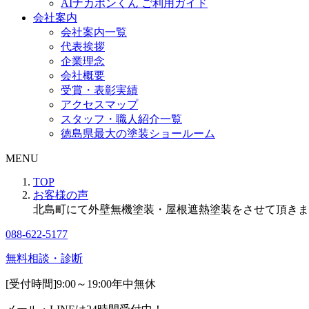
AIナカポンくん ご利用ガイド
会社案内
会社案内一覧
代表挨拶
企業理念
会社概要
受賞・表彰実績
アクセスマップ
スタッフ・職人紹介一覧
徳島県最大の塗装ショールーム
MENU
TOP
お客様の声
北島町にて外壁無機塗装・屋根遮熱塗装をさせて頂きま
088-622-5177
無料相談・診断
[受付時間]
9:00～19:00
年中無休