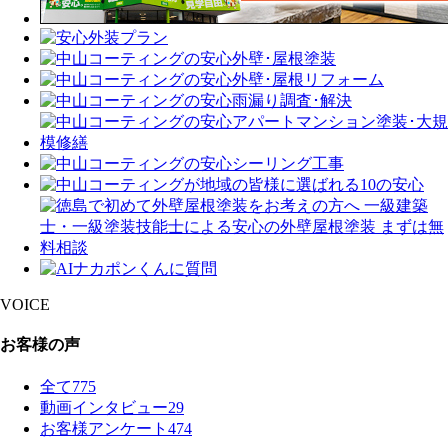
VOICE
お客様の声
全て
775
動画インタビュー
29
お客様アンケート
474