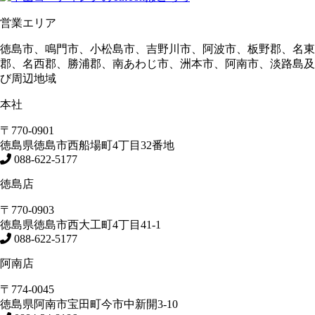
営業エリア
徳島市、鳴門市、小松島市、吉野川市、阿波市、板野郡、名東
郡、名西郡、勝浦郡、南あわじ市、洲本市、阿南市、淡路島及
び周辺地域
本社
〒770-0901
徳島県
徳島市
西船場町4丁目32番地
088-622-5177
徳島店
〒770-0903
徳島県
徳島市
西大工町4丁目41-1
088-622-5177
阿南店
〒774-0045
徳島県
阿南市
宝田町今市中新開3-10