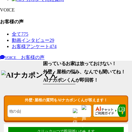
VOICE
お客様の声
全て
775
動画インタビュー
29
お客様アンケート
474
お客様の声
VOICE
困っているお家は放っておけない！
外壁・屋根の悩み、なんでも聞いてね！
AIナカポンくん
が即回答！
外壁･屋根の質問をAIナカポンくんが答えます！