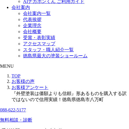
AIナカポンくん ご利用ガイド
会社案内
会社案内一覧
代表挨拶
企業理念
会社概要
受賞・表彰実績
アクセスマップ
スタッフ・職人紹介一覧
徳島県最大の塗装ショールーム
MENU
TOP
お客様の声
お客様アンケート
『外壁塗装は価額よりも信頼』形あるものを購入する訳
ではないので信用実績！徳島県徳島市八万町
088-622-5177
無料相談・診断