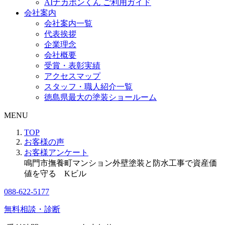
AIナカポンくん ご利用ガイド
会社案内
会社案内一覧
代表挨拶
企業理念
会社概要
受賞・表彰実績
アクセスマップ
スタッフ・職人紹介一覧
徳島県最大の塗装ショールーム
MENU
TOP
お客様の声
お客様アンケート
鳴門市撫養町マンション外壁塗装と防水工事で資産価
値を守る Kビル
088-622-5177
無料相談・診断