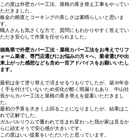
この度は外壁カバー工法、屋根の葺き替え工事をやってい
ただきました。
板金の精度とコーキングの美しさは素晴らしいと思いま
す。
職人さんも気さくな方で、質問にもわかりやすく答えてい
ただき安心して作業を任せられました。
徳島県で外壁カバー工法・屋根カバー工法をお考えでリフ
ォーム業者、専門店選びにお悩みの方々へ、業者選びや出
来上がった感想なども含め一言アドバイスをお願いいたし
ます。
最初は全て塗り替えで済ませるつもりでしたが、築30年全
く手を付けていないため劣化が酷く雨漏りもあり、中山社
長からカバー工法と屋根の葺き替えを提案いただきまし
た。
最初の予算を大きく上回ることになりましたが、結果はこ
れで正解でした。
ガルバルリウムで覆われて生まれ変わった我が家は見るか
らに頑丈そうで安心感が大きいです。
この度はいい提案をいただいたと思っています。