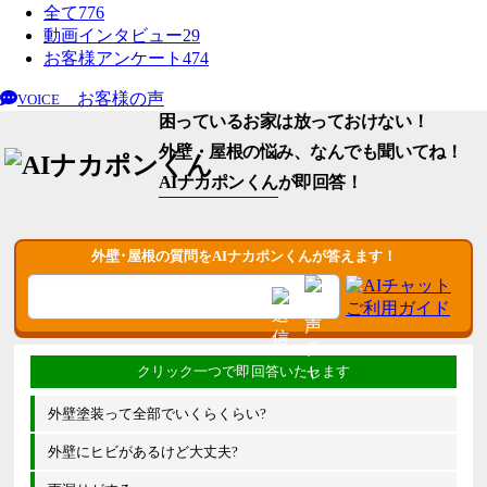
全て
776
動画インタビュー
29
お客様アンケート
474
お客様の声
VOICE
困っているお家は放っておけない！
外壁・屋根の悩み、なんでも聞いてね！
AIナカポンくん
が即回答！
外壁･屋根の質問をAIナカポンくんが答えます！
外壁塗装って全部でいくらくらい?
外壁にヒビがあるけど大丈夫?