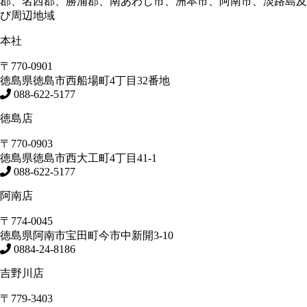
郡、名西郡、勝浦郡、南あわじ市、洲本市、阿南市、淡路島及
び周辺地域
本社
〒770-0901
徳島県
徳島市
西船場町4丁目32番地
088-622-5177
徳島店
〒770-0903
徳島県
徳島市
西大工町4丁目41-1
088-622-5177
阿南店
〒774-0045
徳島県
阿南市
宝田町今市中新開3-10
0884-24-8186
吉野川店
〒779-3403