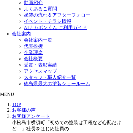
動画紹介
よくあるご質問
塗装の流れ＆アフターフォロー
イベント・チラシ情報
AIナカポンくん ご利用ガイド
会社案内
会社案内一覧
代表挨拶
企業理念
会社概要
受賞・表彰実績
アクセスマップ
スタッフ・職人紹介一覧
徳島県最大の塗装ショールーム
MENU
TOP
お客様の声
お客様アンケート
小松島市横須町「初めての塗装は工程など心配だけ
ど…」社長をはじめ社員の