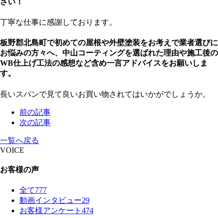
さい！
丁寧な仕事に感謝しております。
板野郡北島町で初めての屋根や外壁塗装をお考えで業者選びに
お悩みの方々へ、中山コーティングを選ばれた理由や施工後の
WB仕上げ工法の感想など含め一言アドバイスをお願いしま
す。
長いスパンで見て良いお買い物されてはいかがでしょうか。
前の記事
次の記事
一覧へ戻る
VOICE
お客様の声
全て
777
動画インタビュー
29
お客様アンケート
474