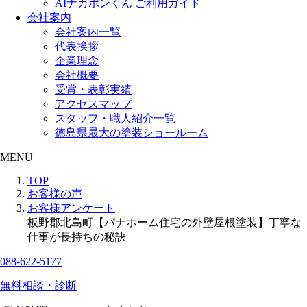
AIナカポンくん ご利用ガイド
会社案内
会社案内一覧
代表挨拶
企業理念
会社概要
受賞・表彰実績
アクセスマップ
スタッフ・職人紹介一覧
徳島県最大の塗装ショールーム
MENU
TOP
お客様の声
お客様アンケート
板野郡北島町【パナホーム住宅の外壁屋根塗装】丁寧な
仕事が長持ちの秘訣
088-622-5177
無料相談・診断