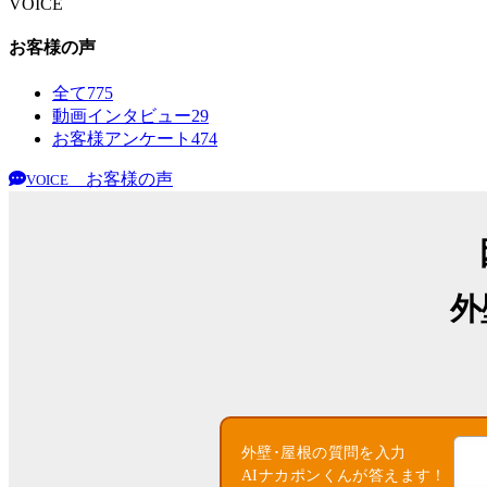
VOICE
お客様の声
全て
775
動画インタビュー
29
お客様アンケート
474
お客様の声
VOICE
外
外壁･屋根の質問を入力
AIナカポンくんが答えます！