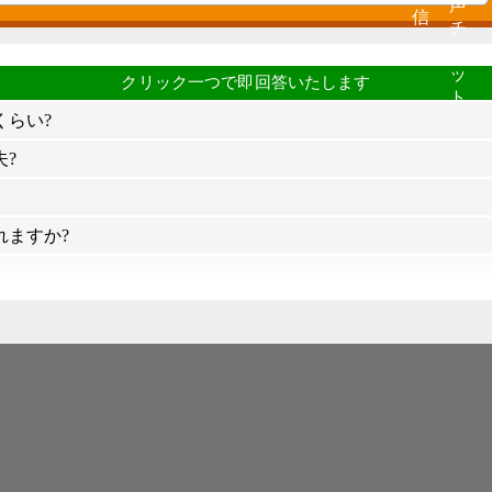
くらい?
?
れますか?