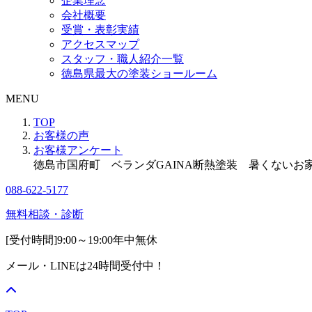
企業理念
会社概要
受賞・表彰実績
アクセスマップ
スタッフ・職人紹介一覧
徳島県最大の塗装ショールーム
MENU
TOP
お客様の声
お客様アンケート
徳島市国府町 ベランダGAINA断熱塗装 暑くないお
088-622-5177
無料相談・診断
[受付時間]
9:00～19:00
年中無休
メール・LINEは24時間受付中！