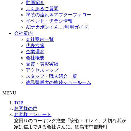
動画紹介
よくあるご質問
塗装の流れ＆アフターフォロー
イベント・チラシ情報
AIナカポンくん ご利用ガイド
会社案内
会社案内一覧
代表挨拶
企業理念
会社概要
受賞・表彰実績
アクセスマップ
スタッフ・職人紹介一覧
徳島県最大の塗装ショールーム
MENU
TOP
お客様の声
お客様アンケート
窓回りのコーキング撤去「安心・キレイ」大切な我が
家は信用できる会社さんに。徳島市中吉野町