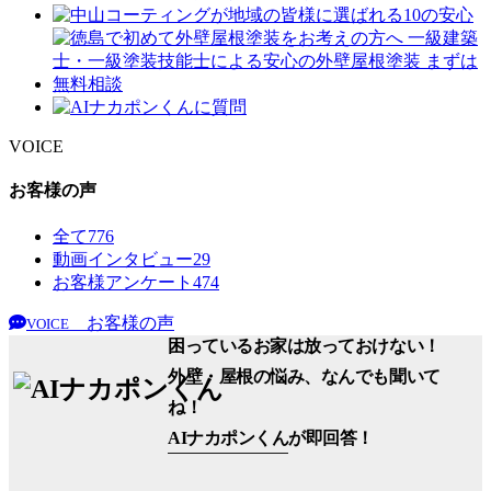
VOICE
お客様の声
全て
776
動画インタビュー
29
お客様アンケート
474
お客様の声
VOICE
困っているお家は放っておけない！
外壁・屋根の悩み、なんでも聞いて
ね！
AIナカポンくん
が即回答！