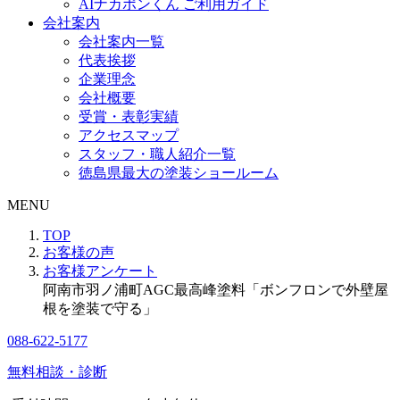
AIナカポンくん ご利用ガイド
会社案内
会社案内一覧
代表挨拶
企業理念
会社概要
受賞・表彰実績
アクセスマップ
スタッフ・職人紹介一覧
徳島県最大の塗装ショールーム
MENU
TOP
お客様の声
お客様アンケート
阿南市羽ノ浦町AGC最高峰塗料「ボンフロンで外壁屋
根を塗装で守る」
088-622-5177
無料相談・診断