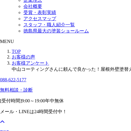
企業理念
会社概要
受賞・表彰実績
アクセスマップ
スタッフ・職人紹介一覧
徳島県最大の塗装ショールーム
MENU
TOP
お客様の声
お客様アンケート
中山コーティングさんに頼んで良かった！屋根外壁塗替
088-622-5177
無料相談・診断
[受付時間]
9:00～19:00
年中無休
メール・LINEは24時間受付中！