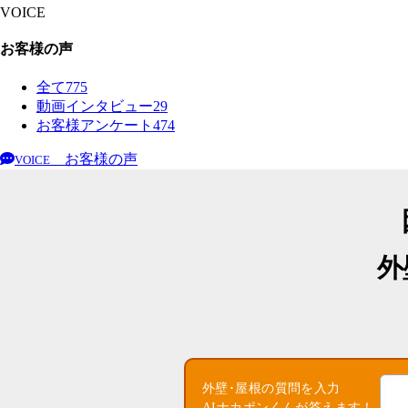
VOICE
お客様の声
全て
775
動画インタビュー
29
お客様アンケート
474
お客様の声
VOICE
外
外壁･屋根の質問を入力
AIナカポンくんが答えます！