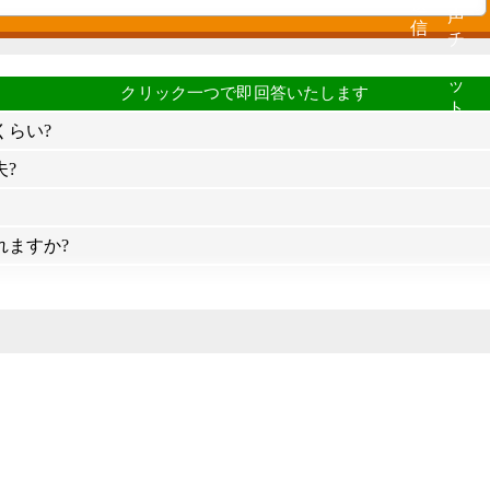
くらい?
?
れますか?