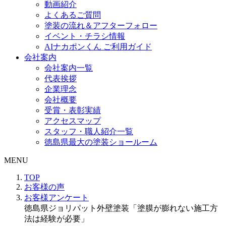
動画紹介
よくあるご質問
塗装の流れ＆アフターフォロー
イベント・チラシ情報
AIナカポンくん ご利用ガイド
会社案内
会社案内一覧
代表挨拶
企業理念
会社概要
受賞・表彰実績
アクセスマップ
スタッフ・職人紹介一覧
徳島県最大の塗装ショールーム
MENU
TOP
お客様の声
お客様アンケート
徳島県ジョリパット外壁塗装「塗膜が膨れない施工方
法は経験が必要」