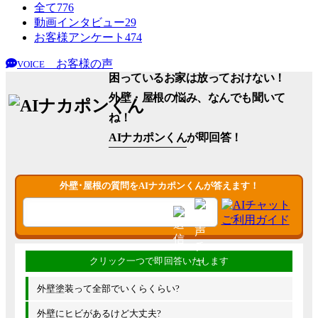
全て
776
動画インタビュー
29
お客様アンケート
474
お客様の声
VOICE
困っているお家は放っておけない！
外壁・屋根の悩み、なんでも聞いて
ね！
AIナカポンくん
が即回答！
外壁･屋根の質問をAIナカポンくんが答えます！
外壁塗装って全部でいくらくらい?
外壁にヒビがあるけど大丈夫?