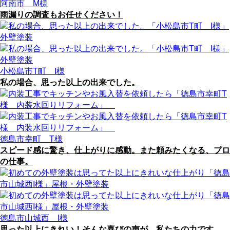
阿南市 M様
雨漏りの調査もお任せください！
小松島市T町 I様
私の場合、思った以上の出来でした。
徳島市幸町 T様
スピード感に驚き、仕上がりに感動。また頼みたくなる、プロ
の仕事。
徳島市山城西 I様
思った以上にきれい！そんな喜びの声が、私たちの力です。