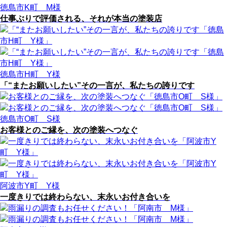
徳島市K町 M様
仕事ぶりで評価される、それが本当の塗装店
徳島市H町 Y様
「“またお願いしたい”その一言が、私たちの誇りです
徳島市O町 S様
お客様とのご縁を、次の塗装へつなぐ
阿波市Y町 Y様
一度きりでは終わらない、末永いお付き合いを