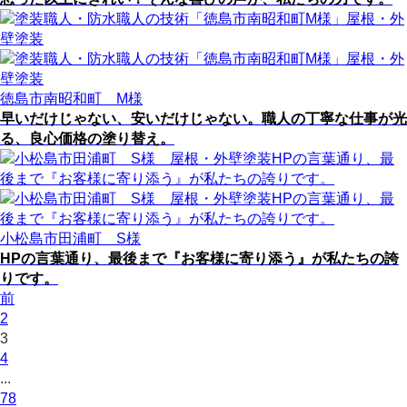
徳島市南昭和町 M様
早いだけじゃない、安いだけじゃない。職人の丁寧な仕事が光
る、良心価格の塗り替え。
小松島市田浦町 S様
HPの言葉通り、最後まで『お客様に寄り添う』が私たちの誇
りです。
前
2
3
4
...
78