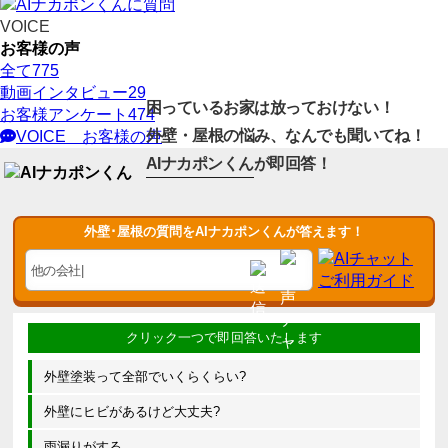
VOICE
お客様の声
全て
775
動画インタビュー
29
困っているお家は放っておけない！
お客様アンケート
474
外壁・屋根の悩み、なんでも聞いてね！
VOICE
お客様の声
AIナカポンくん
が即回答！
外壁･屋根の質問をAIナカポンくんが答えます！
外壁塗装って全部でいくらくらい?
外壁にヒビがあるけど大丈夫?
雨漏りがする