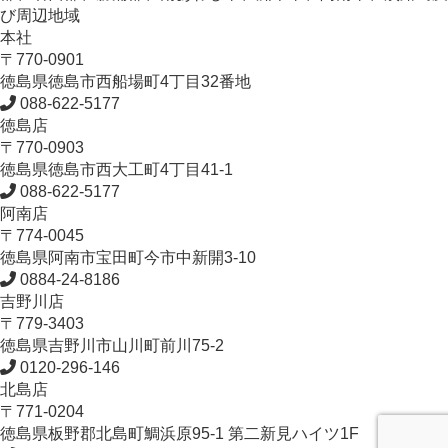
び周辺地域
本社
〒770-0901
徳島県
徳島市
西船場町4丁目32番地
088-622-5177
徳島店
〒770-0903
徳島県
徳島市
西大工町4丁目41-1
088-622-5177
阿南店
〒774-0045
徳島県
阿南市
宝田町今市中新開3-10
0884-24-8186
吉野川店
〒779-3403
徳島県
吉野川市
山川町前川75-2
0120-296-146
北島店
〒771-0204
徳島県
板野郡北島町
鯛浜原95-1
第二新見ハイツ1F