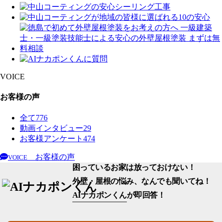
VOICE
お客様の声
全て
776
動画インタビュー
29
お客様アンケート
474
お客様の声
VOICE
困っているお家は放っておけない！
外壁・屋根の悩み、なんでも聞いてね！
AIナカポンくん
が即回答！