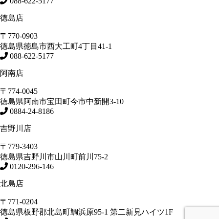
088-622-5177
徳島店
〒770-0903
徳島県
徳島市
西大工町4丁目41-1
088-622-5177
阿南店
〒774-0045
徳島県
阿南市
宝田町今市中新開3-10
0884-24-8186
吉野川店
〒779-3403
徳島県
吉野川市
山川町前川75-2
0120-296-146
北島店
〒771-0204
徳島県
板野郡北島町
鯛浜原95-1
第二新見ハイツ1F