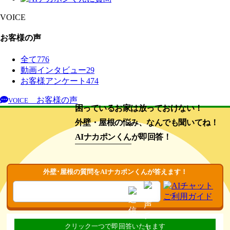
VOICE
お客様の声
全て
776
動画インタビュー
29
お客様アンケート
474
お客様の声
VOICE
困っているお家は放っておけない！
外壁・屋根の悩み、なんでも聞いてね！
AIナカポンくん
が即回答！
外壁･屋根の質問をAIナカポンくんが答えます！