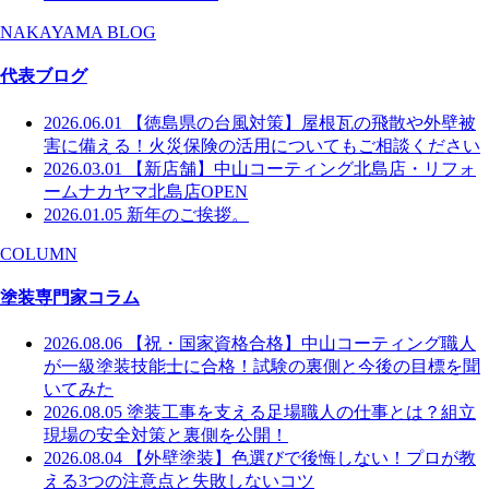
NAKAYAMA BLOG
代表ブログ
2026.06.01
【徳島県の台風対策】屋根瓦の飛散や外壁被
害に備える！火災保険の活用についてもご相談ください
2026.03.01
【新店舗】中山コーティング北島店・リフォ
ームナカヤマ北島店OPEN
2026.01.05
新年のご挨拶。
COLUMN
塗装専門家コラム
2026.08.06
【祝・国家資格合格】中山コーティング職人
が一級塗装技能士に合格！試験の裏側と今後の目標を聞
いてみた
2026.08.05
塗装工事を支える足場職人の仕事とは？組立
現場の安全対策と裏側を公開！
2026.08.04
【外壁塗装】色選びで後悔しない！プロが教
える3つの注意点と失敗しないコツ