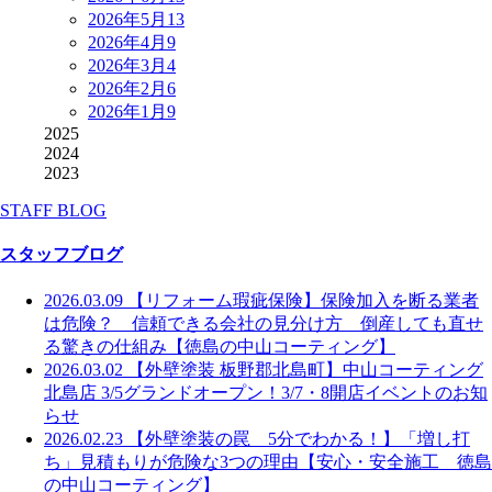
2026年5月
13
2026年4月
9
2026年3月
4
2026年2月
6
2026年1月
9
2025
2024
2023
STAFF BLOG
スタッフブログ
2026.03.09
【リフォーム瑕疵保険】保険加入を断る業者
は危険？ 信頼できる会社の見分け方 倒産しても直せ
る驚きの仕組み【徳島の中山コーティング】
2026.03.02
【外壁塗装 板野郡北島町】中山コーティング
北島店 3/5グランドオープン！3/7・8開店イベントのお知
らせ
2026.02.23
【外壁塗装の罠 5分でわかる！】「増し打
ち」見積もりが危険な3つの理由【安心・安全施工 徳島
の中山コーティング】