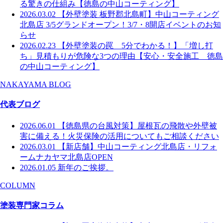
る驚きの仕組み【徳島の中山コーティング】
2026.03.02
【外壁塗装 板野郡北島町】中山コーティング
北島店 3/5グランドオープン！3/7・8開店イベントのお知
らせ
2026.02.23
【外壁塗装の罠 5分でわかる！】「増し打
ち」見積もりが危険な3つの理由【安心・安全施工 徳島
の中山コーティング】
NAKAYAMA BLOG
代表ブログ
2026.06.01
【徳島県の台風対策】屋根瓦の飛散や外壁被
害に備える！火災保険の活用についてもご相談ください
2026.03.01
【新店舗】中山コーティング北島店・リフォ
ームナカヤマ北島店OPEN
2026.01.05
新年のご挨拶。
COLUMN
塗装専門家コラム