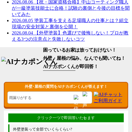
2026.08.06
【祝・国家資格合格】中山コーティング職人
が一級塗装技能士に合格！試験の裏側と今後の目標を聞
いてみた
2026.08.05
塗装工事を支える足場職人の仕事とは？組立
現場の安全対策と裏側を公開！
2026.08.04
【外壁塗装】色選びで後悔しない！プロが教
える3つの注意点と失敗しないコツ
困っているお家は放っておけない！
外壁・屋根の悩み、なんでも聞いてね！
AIナカポンくん
が即回答！
外壁･屋根の質問をAIナカポンくんが答えます！
外壁塗装って全部でいくらくらい?