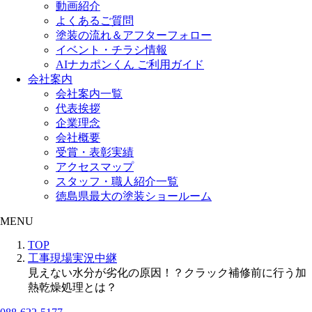
動画紹介
よくあるご質問
塗装の流れ＆アフターフォロー
イベント・チラシ情報
AIナカポンくん ご利用ガイド
会社案内
会社案内一覧
代表挨拶
企業理念
会社概要
受賞・表彰実績
アクセスマップ
スタッフ・職人紹介一覧
徳島県最大の塗装ショールーム
MENU
TOP
工事現場実況中継
見えない水分が劣化の原因！？クラック補修前に行う加
熱乾燥処理とは？