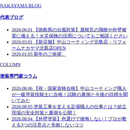
NAKAYAMA BLOG
代表ブログ
2026.06.01
【徳島県の台風対策】屋根瓦の飛散や外壁被
害に備える！火災保険の活用についてもご相談ください
2026.03.01
【新店舗】中山コーティング北島店・リフォ
ームナカヤマ北島店OPEN
2026.01.05
新年のご挨拶。
COLUMN
塗装専門家コラム
2026.08.06
【祝・国家資格合格】中山コーティング職人
が一級塗装技能士に合格！試験の裏側と今後の目標を聞
いてみた
2026.08.05
塗装工事を支える足場職人の仕事とは？組立
現場の安全対策と裏側を公開！
2026.08.04
【外壁塗装】色選びで後悔しない！プロが教
える3つの注意点と失敗しないコツ