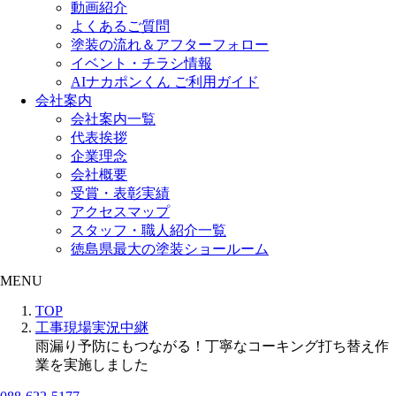
動画紹介
よくあるご質問
塗装の流れ＆アフターフォロー
イベント・チラシ情報
AIナカポンくん ご利用ガイド
会社案内
会社案内一覧
代表挨拶
企業理念
会社概要
受賞・表彰実績
アクセスマップ
スタッフ・職人紹介一覧
徳島県最大の塗装ショールーム
MENU
TOP
工事現場実況中継
雨漏り予防にもつながる！丁寧なコーキング打ち替え作
業を実施しました