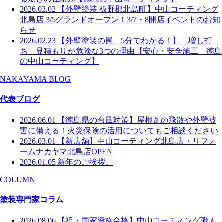
2026.03.02
【外壁塗装 板野郡北島町】中山コーティング
北島店 3/5グランドオープン！3/7・8開店イベントのお知
らせ
2026.02.23
【外壁塗装の罠 5分でわかる！】「増し打
ち」見積もりが危険な3つの理由【安心・安全施工 徳島
の中山コーティング】
NAKAYAMA BLOG
代表ブログ
2026.06.01
【徳島県の台風対策】屋根瓦の飛散や外壁被
害に備える！火災保険の活用についてもご相談ください
2026.03.01
【新店舗】中山コーティング北島店・リフォ
ームナカヤマ北島店OPEN
2026.01.05
新年のご挨拶。
COLUMN
塗装専門家コラム
2026.08.06
【祝・国家資格合格】中山コーティング職人