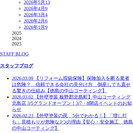
2026年5月
13
2026年4月
9
2026年3月
4
2026年2月
6
2026年1月
9
2025
2024
2023
STAFF BLOG
スタッフブログ
2026.03.09
【リフォーム瑕疵保険】保険加入を断る業者
は危険？ 信頼できる会社の見分け方 倒産しても直せ
る驚きの仕組み【徳島の中山コーティング】
2026.03.02
【外壁塗装 板野郡北島町】中山コーティング
北島店 3/5グランドオープン！3/7・8開店イベントのお知
らせ
2026.02.23
【外壁塗装の罠 5分でわかる！】「増し打
ち」見積もりが危険な3つの理由【安心・安全施工 徳島
の中山コーティング】