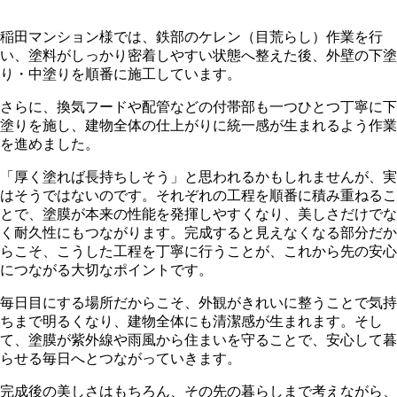
稲田マンション様では、鉄部のケレン（目荒らし）作業を行
い、塗料がしっかり密着しやすい状態へ整えた後、外壁の下塗
り・中塗りを順番に施工しています。
さらに、換気フードや配管などの付帯部も一つひとつ丁寧に下
塗りを施し、建物全体の仕上がりに統一感が生まれるよう作業
を進めました。
「厚く塗れば長持ちしそう」と思われるかもしれませんが、実
はそうではないのです。それぞれの工程を順番に積み重ねるこ
とで、塗膜が本来の性能を発揮しやすくなり、美しさだけでな
く耐久性にもつながります。完成すると見えなくなる部分だか
らこそ、こうした工程を丁寧に行うことが、これから先の安心
につながる大切なポイントです。
毎日目にする場所だからこそ、外観がきれいに整うことで気持
ちまで明るくなり、建物全体にも清潔感が生まれます。そし
て、塗膜が紫外線や雨風から住まいを守ることで、安心して暮
らせる毎日へとつながっていきます。
完成後の美しさはもちろん、その先の暮らしまで考えながら、