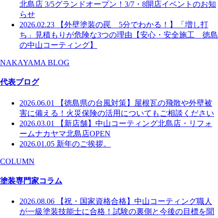
北島店 3/5グランドオープン！3/7・8開店イベントのお知
らせ
2026.02.23
【外壁塗装の罠 5分でわかる！】「増し打
ち」見積もりが危険な3つの理由【安心・安全施工 徳島
の中山コーティング】
NAKAYAMA BLOG
代表ブログ
2026.06.01
【徳島県の台風対策】屋根瓦の飛散や外壁被
害に備える！火災保険の活用についてもご相談ください
2026.03.01
【新店舗】中山コーティング北島店・リフォ
ームナカヤマ北島店OPEN
2026.01.05
新年のご挨拶。
COLUMN
塗装専門家コラム
2026.08.06
【祝・国家資格合格】中山コーティング職人
が一級塗装技能士に合格！試験の裏側と今後の目標を聞