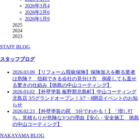
2026年3月
4
2026年2月
6
2026年1月
9
2025
2024
2023
STAFF BLOG
スタッフブログ
2026.03.09
【リフォーム瑕疵保険】保険加入を断る業者
は危険？ 信頼できる会社の見分け方 倒産しても直せ
る驚きの仕組み【徳島の中山コーティング】
2026.03.02
【外壁塗装 板野郡北島町】中山コーティング
北島店 3/5グランドオープン！3/7・8開店イベントのお知
らせ
2026.02.23
【外壁塗装の罠 5分でわかる！】「増し打
ち」見積もりが危険な3つの理由【安心・安全施工 徳島
の中山コーティング】
NAKAYAMA BLOG