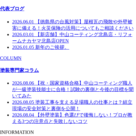
代表ブログ
2026.06.01
【徳島県の台風対策】屋根瓦の飛散や外壁被
害に備える！火災保険の活用についてもご相談ください
2026.03.01
【新店舗】中山コーティング北島店・リフォ
ームナカヤマ北島店OPEN
2026.01.05
新年のご挨拶。
COLUMN
塗装専門家コラム
2026.08.06
【祝・国家資格合格】中山コーティング職人
が一級塗装技能士に合格！試験の裏側と今後の目標を聞
いてみた
2026.08.05
塗装工事を支える足場職人の仕事とは？組立
現場の安全対策と裏側を公開！
2026.08.04
【外壁塗装】色選びで後悔しない！プロが教
える3つの注意点と失敗しないコツ
INFORMATION