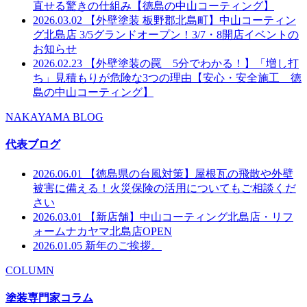
直せる驚きの仕組み【徳島の中山コーティング】
2026.03.02
【外壁塗装 板野郡北島町】中山コーティン
グ北島店 3/5グランドオープン！3/7・8開店イベントの
お知らせ
2026.02.23
【外壁塗装の罠 5分でわかる！】「増し打
ち」見積もりが危険な3つの理由【安心・安全施工 徳
島の中山コーティング】
NAKAYAMA BLOG
代表ブログ
2026.06.01
【徳島県の台風対策】屋根瓦の飛散や外壁
被害に備える！火災保険の活用についてもご相談くだ
さい
2026.03.01
【新店舗】中山コーティング北島店・リフ
ォームナカヤマ北島店OPEN
2026.01.05
新年のご挨拶。
COLUMN
塗装専門家コラム