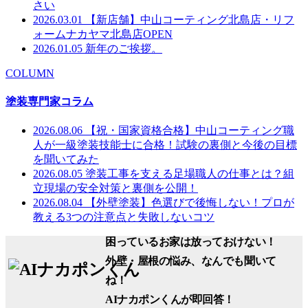
さい
2026.03.01
【新店舗】中山コーティング北島店・リフ
ォームナカヤマ北島店OPEN
2026.01.05
新年のご挨拶。
COLUMN
塗装専門家コラム
2026.08.06
【祝・国家資格合格】中山コーティング職
人が一級塗装技能士に合格！試験の裏側と今後の目標
を聞いてみた
2026.08.05
塗装工事を支える足場職人の仕事とは？組
立現場の安全対策と裏側を公開！
2026.08.04
【外壁塗装】色選びで後悔しない！プロが
教える3つの注意点と失敗しないコツ
困っているお家は放っておけない！
外壁・屋根の悩み、なんでも聞いて
ね！
AIナカポンくん
が即回答！