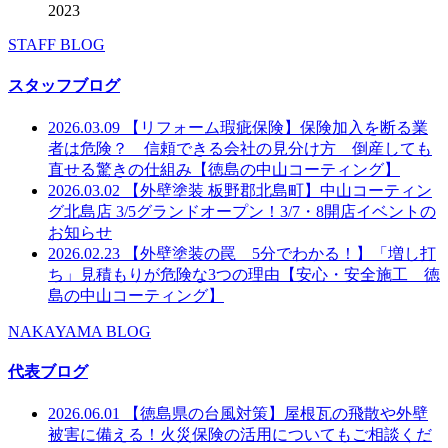
2023
STAFF BLOG
スタッフブログ
2026.03.09
【リフォーム瑕疵保険】保険加入を断る業
者は危険？ 信頼できる会社の見分け方 倒産しても
直せる驚きの仕組み【徳島の中山コーティング】
2026.03.02
【外壁塗装 板野郡北島町】中山コーティン
グ北島店 3/5グランドオープン！3/7・8開店イベントの
お知らせ
2026.02.23
【外壁塗装の罠 5分でわかる！】「増し打
ち」見積もりが危険な3つの理由【安心・安全施工 徳
島の中山コーティング】
NAKAYAMA BLOG
代表ブログ
2026.06.01
【徳島県の台風対策】屋根瓦の飛散や外壁
被害に備える！火災保険の活用についてもご相談くだ