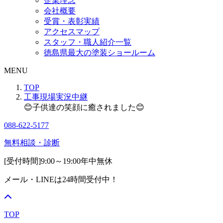
企業理念
会社概要
受賞・表彰実績
アクセスマップ
スタッフ・職人紹介一覧
徳島県最大の塗装ショールーム
MENU
TOP
工事現場実況中継
😊子供達の笑顔に癒されました😊
088-622-5177
無料相談・診断
[受付時間]
9:00～19:00
年中無休
メール・LINEは24時間受付中！
TOP