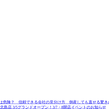
は危険？ 信頼できる会社の見分け方 倒産しても直せる驚き
島店 3/5グランドオープン！3/7・8開店イベントのお知らせ