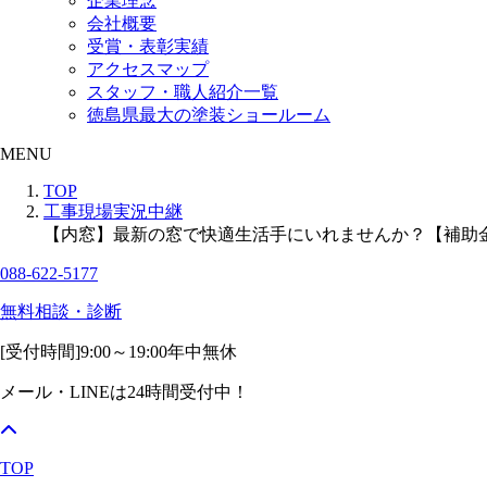
企業理念
会社概要
受賞・表彰実績
アクセスマップ
スタッフ・職人紹介一覧
徳島県最大の塗装ショールーム
MENU
TOP
工事現場実況中継
【内窓】最新の窓で快適生活手にいれませんか？【補助
088-622-5177
無料相談・診断
[受付時間]
9:00～19:00
年中無休
メール・LINEは24時間受付中！
TOP