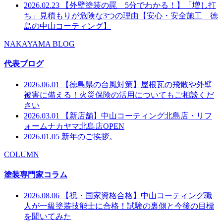
2026.02.23
【外壁塗装の罠 5分でわかる！】「増し打
ち」見積もりが危険な3つの理由【安心・安全施工 徳
島の中山コーティング】
NAKAYAMA BLOG
代表ブログ
2026.06.01
【徳島県の台風対策】屋根瓦の飛散や外壁
被害に備える！火災保険の活用についてもご相談くだ
さい
2026.03.01
【新店舗】中山コーティング北島店・リフ
ォームナカヤマ北島店OPEN
2026.01.05
新年のご挨拶。
COLUMN
塗装専門家コラム
2026.08.06
【祝・国家資格合格】中山コーティング職
人が一級塗装技能士に合格！試験の裏側と今後の目標
を聞いてみた