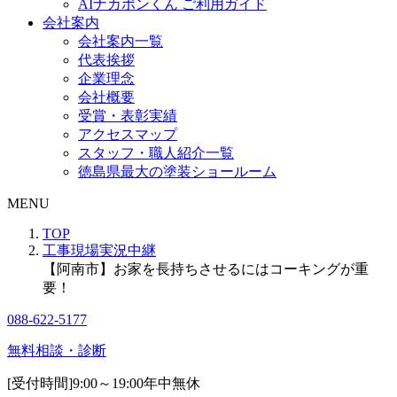
AIナカポンくん ご利用ガイド
会社案内
会社案内一覧
代表挨拶
企業理念
会社概要
受賞・表彰実績
アクセスマップ
スタッフ・職人紹介一覧
徳島県最大の塗装ショールーム
MENU
TOP
工事現場実況中継
【阿南市】お家を長持ちさせるにはコーキングが重
要！
088-622-5177
無料相談・診断
[受付時間]
9:00～19:00
年中無休