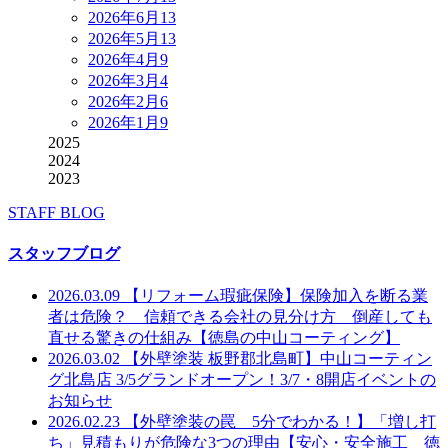
2026年6月
13
2026年5月
13
2026年4月
9
2026年3月
4
2026年2月
6
2026年1月
9
2025
2024
2023
STAFF BLOG
スタッフブログ
2026.03.09
【リフォーム瑕疵保険】保険加入を断る業
者は危険？ 信頼できる会社の見分け方 倒産しても
直せる驚きの仕組み【徳島の中山コーティング】
2026.03.02
【外壁塗装 板野郡北島町】中山コーティン
グ北島店 3/5グランドオープン！3/7・8開店イベントの
お知らせ
2026.02.23
【外壁塗装の罠 5分でわかる！】「増し打
ち」見積もりが危険な3つの理由【安心・安全施工 徳