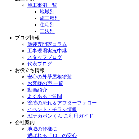
施工事例一覧
地域別
施工種別
住宅別
工法別
ブログ情報
塗装専門家コラム
工事現場実況中継
スタッフブログ
代表ブログ
お役立ち情報
安心の外壁屋根塗装
お客様の声 一覧
動画紹介
よくあるご質問
塗装の流れ＆アフターフォロー
イベント・チラシ情報
AIナカポンくん ご利用ガイド
会社案内
地域の皆様に
選ばれる「10」の安心