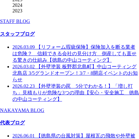
2024
2023
STAFF BLOG
スタッフブログ
2026.03.09
【リフォーム瑕疵保険】保険加入を断る業者
は危険？ 信頼できる会社の見分け方 倒産しても直せ
る驚きの仕組み【徳島の中山コーティング】
2026.03.02
【外壁塗装 板野郡北島町】中山コーティング
北島店 3/5グランドオープン！3/7・8開店イベントのお知
らせ
2026.02.23
【外壁塗装の罠 5分でわかる！】「増し打
ち」見積もりが危険な3つの理由【安心・安全施工 徳島
の中山コーティング】
NAKAYAMA BLOG
代表ブログ
2026.06.01
【徳島県の台風対策】屋根瓦の飛散や外壁被