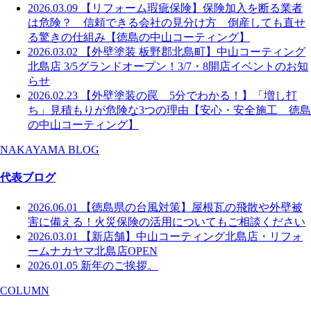
2026.03.09
【リフォーム瑕疵保険】保険加入を断る業者
は危険？ 信頼できる会社の見分け方 倒産しても直せ
る驚きの仕組み【徳島の中山コーティング】
2026.03.02
【外壁塗装 板野郡北島町】中山コーティング
北島店 3/5グランドオープン！3/7・8開店イベントのお知
らせ
2026.02.23
【外壁塗装の罠 5分でわかる！】「増し打
ち」見積もりが危険な3つの理由【安心・安全施工 徳島
の中山コーティング】
NAKAYAMA BLOG
代表ブログ
2026.06.01
【徳島県の台風対策】屋根瓦の飛散や外壁被
害に備える！火災保険の活用についてもご相談ください
2026.03.01
【新店舗】中山コーティング北島店・リフォ
ームナカヤマ北島店OPEN
2026.01.05
新年のご挨拶。
COLUMN