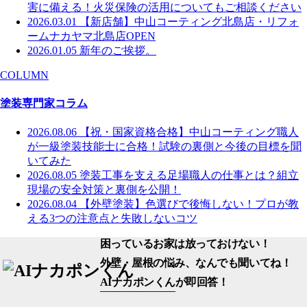
害に備える！火災保険の活用についてもご相談ください
2026.03.01
【新店舗】中山コーティング北島店・リフォ
ームナカヤマ北島店OPEN
2026.01.05
新年のご挨拶。
COLUMN
塗装専門家コラム
2026.08.06
【祝・国家資格合格】中山コーティング職人
が一級塗装技能士に合格！試験の裏側と今後の目標を聞
いてみた
2026.08.05
塗装工事を支える足場職人の仕事とは？組立
現場の安全対策と裏側を公開！
2026.08.04
【外壁塗装】色選びで後悔しない！プロが教
える3つの注意点と失敗しないコツ
困っているお家は放っておけない！
外壁・屋根の悩み、なんでも聞いてね！
AIナカポンくん
が即回答！