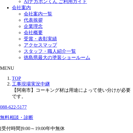
AIナカポンくん ご利用ガイド
会社案内
会社案内一覧
代表挨拶
企業理念
会社概要
受賞・表彰実績
アクセスマップ
スタッフ・職人紹介一覧
徳島県最大の塗装ショールーム
MENU
TOP
工事現場実況中継
【阿南市】コーキング材は用途によって使い分けが必要
です。
088-622-5177
無料相談・診断
[受付時間]
9:00～19:00
年中無休