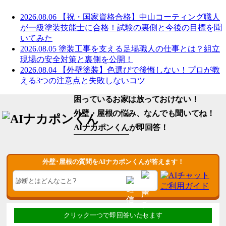
2026.08.06
【祝・国家資格合格】中山コーティング職人
が一級塗装技能士に合格！試験の裏側と今後の目標を聞
いてみた
2026.08.05
塗装工事を支える足場職人の仕事とは？組立
現場の安全対策と裏側を公開！
2026.08.04
【外壁塗装】色選びで後悔しない！プロが教
える3つの注意点と失敗しないコツ
困っているお家は放っておけない！
外壁・屋根の悩み、なんでも聞いてね！
AIナカポンくん
が即回答！
外壁･屋根の質問をAIナカポンくんが答えます！