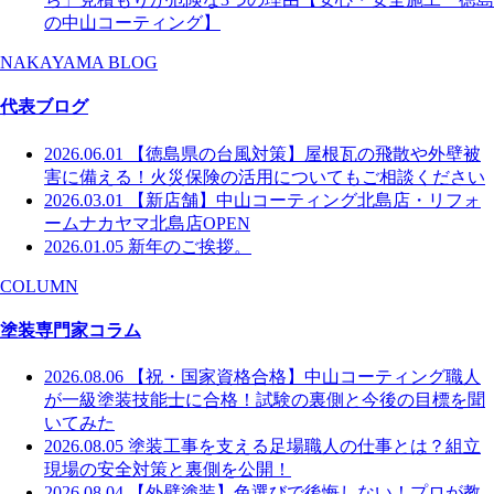
の中山コーティング】
NAKAYAMA BLOG
代表ブログ
2026.06.01
【徳島県の台風対策】屋根瓦の飛散や外壁被
害に備える！火災保険の活用についてもご相談ください
2026.03.01
【新店舗】中山コーティング北島店・リフォ
ームナカヤマ北島店OPEN
2026.01.05
新年のご挨拶。
COLUMN
塗装専門家コラム
2026.08.06
【祝・国家資格合格】中山コーティング職人
が一級塗装技能士に合格！試験の裏側と今後の目標を聞
いてみた
2026.08.05
塗装工事を支える足場職人の仕事とは？組立
現場の安全対策と裏側を公開！
2026.08.04
【外壁塗装】色選びで後悔しない！プロが教