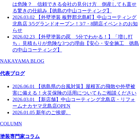
は危険？ 信頼できる会社の見分け方 倒産しても直せ
る驚きの仕組み【徳島の中山コーティング】
2026.03.02
【外壁塗装 板野郡北島町】中山コーティング
北島店 3/5グランドオープン！3/7・8開店イベントのお知
らせ
2026.02.23
【外壁塗装の罠 5分でわかる！】「増し打
ち」見積もりが危険な3つの理由【安心・安全施工 徳島
の中山コーティング】
NAKAYAMA BLOG
代表ブログ
2026.06.01
【徳島県の台風対策】屋根瓦の飛散や外壁被
害に備える！火災保険の活用についてもご相談ください
2026.03.01
【新店舗】中山コーティング北島店・リフォ
ームナカヤマ北島店OPEN
2026.01.05
新年のご挨拶。
COLUMN
塗装専門家コラム