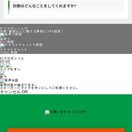
診断はどんなことをしてくれますか?
他の会社とは何が違うの?
AIナカポンくんが
外壁･屋根などに関する質問に24h回答！
音声で
AIに質問
テキストチャット
でAIに質問
AIナカポンくん
00:00
マイクをオン
終了
音声対話が始まります。
スピーカーとマイクをオンにしてご利用ください。
キャンセル
OK