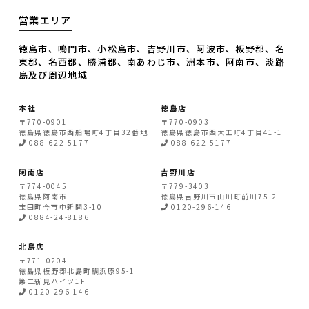
営業エリア
徳島市、鳴門市、小松島市、吉野川市、阿波市、板野郡、名
東郡、名西郡、勝浦郡、南あわじ市、洲本市、阿南市、淡路
島及び周辺地域
本社
徳島店
〒770-0901
〒770-0903
徳島県
徳島市
西船場町4丁目32番地
徳島県
徳島市
西大工町4丁目41-1
088-622-5177
088-622-5177
阿南店
吉野川店
〒774-0045
〒779-3403
徳島県
阿南市
徳島県
吉野川市
山川町前川75-2
宝田町今市中新開3-10
0120-296-146
0884-24-8186
北島店
〒771-0204
徳島県
板野郡北島町
鯛浜原95-1
第二新見ハイツ1F
0120-296-146