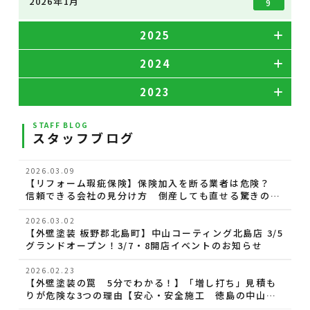
2026年1月
9
2025
2024
2023
STAFF BLOG
スタッフブログ
2026.03.09
【リフォーム瑕疵保険】保険加入を断る業者は危険？
信頼できる会社の見分け方 倒産しても直せる驚きの仕
組み【徳島の中山コーティング】
2026.03.02
【外壁塗装 板野郡北島町】中山コーティング北島店 3/5
グランドオープン！3/7・8開店イベントのお知らせ
2026.02.23
【外壁塗装の罠 5分でわかる！】「増し打ち」見積も
りが危険な3つの理由【安心・安全施工 徳島の中山コ
ーティング】