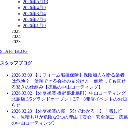
2026年5月
13
2026年4月
9
2026年3月
4
2026年2月
6
2026年1月
9
2025
2024
2023
STAFF BLOG
スタッフブログ
2026.03.09
【リフォーム瑕疵保険】保険加入を断る業者
は危険？ 信頼できる会社の見分け方 倒産しても直せ
る驚きの仕組み【徳島の中山コーティング】
2026.03.02
【外壁塗装 板野郡北島町】中山コーティング
北島店 3/5グランドオープン！3/7・8開店イベントのお知
らせ
2026.02.23
【外壁塗装の罠 5分でわかる！】「増し打
ち」見積もりが危険な3つの理由【安心・安全施工 徳島
の中山コーティング】