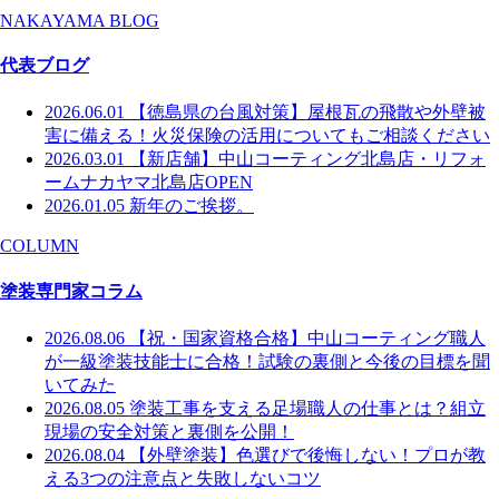
NAKAYAMA BLOG
代表ブログ
2026.06.01
【徳島県の台風対策】屋根瓦の飛散や外壁被
害に備える！火災保険の活用についてもご相談ください
2026.03.01
【新店舗】中山コーティング北島店・リフォ
ームナカヤマ北島店OPEN
2026.01.05
新年のご挨拶。
COLUMN
塗装専門家コラム
2026.08.06
【祝・国家資格合格】中山コーティング職人
が一級塗装技能士に合格！試験の裏側と今後の目標を聞
いてみた
2026.08.05
塗装工事を支える足場職人の仕事とは？組立
現場の安全対策と裏側を公開！
2026.08.04
【外壁塗装】色選びで後悔しない！プロが教
える3つの注意点と失敗しないコツ