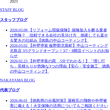
2023
STAFF BLOG
スタッフブログ
2026.03.09
【リフォーム瑕疵保険】保険加入を断る業者
は危険？ 信頼できる会社の見分け方 倒産しても直せ
る驚きの仕組み【徳島の中山コーティング】
2026.03.02
【外壁塗装 板野郡北島町】中山コーティング
北島店 3/5グランドオープン！3/7・8開店イベントのお知
らせ
2026.02.23
【外壁塗装の罠 5分でわかる！】「増し打
ち」見積もりが危険な3つの理由【安心・安全施工 徳島
の中山コーティング】
NAKAYAMA BLOG
代表ブログ
2026.06.01
【徳島県の台風対策】屋根瓦の飛散や外壁被
害に備える！火災保険の活用についてもご相談ください