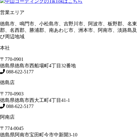
営業エリア
徳島市、鳴門市、小松島市、吉野川市、阿波市、板野郡、名東
郡、名西郡、勝浦郡、南あわじ市、洲本市、阿南市、淡路島及
び周辺地域
本社
〒770-0901
徳島県
徳島市
西船場町4丁目32番地
088-622-5177
徳島店
〒770-0903
徳島県
徳島市
西大工町4丁目41-1
088-622-5177
阿南店
〒774-0045
徳島県
阿南市
宝田町今市中新開3-10