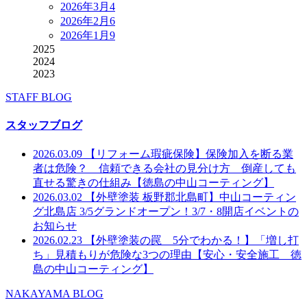
2026年3月
4
2026年2月
6
2026年1月
9
2025
2024
2023
STAFF BLOG
スタッフブログ
2026.03.09
【リフォーム瑕疵保険】保険加入を断る業
者は危険？ 信頼できる会社の見分け方 倒産しても
直せる驚きの仕組み【徳島の中山コーティング】
2026.03.02
【外壁塗装 板野郡北島町】中山コーティン
グ北島店 3/5グランドオープン！3/7・8開店イベントの
お知らせ
2026.02.23
【外壁塗装の罠 5分でわかる！】「増し打
ち」見積もりが危険な3つの理由【安心・安全施工 徳
島の中山コーティング】
NAKAYAMA BLOG