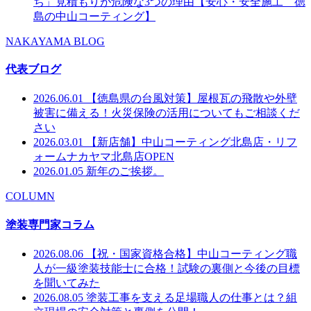
ち」見積もりが危険な3つの理由【安心・安全施工 徳
島の中山コーティング】
NAKAYAMA BLOG
代表ブログ
2026.06.01
【徳島県の台風対策】屋根瓦の飛散や外壁
被害に備える！火災保険の活用についてもご相談くだ
さい
2026.03.01
【新店舗】中山コーティング北島店・リフ
ォームナカヤマ北島店OPEN
2026.01.05
新年のご挨拶。
COLUMN
塗装専門家コラム
2026.08.06
【祝・国家資格合格】中山コーティング職
人が一級塗装技能士に合格！試験の裏側と今後の目標
を聞いてみた
2026.08.05
塗装工事を支える足場職人の仕事とは？組