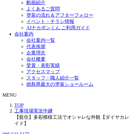
動画紹介
よくあるご質問
塗装の流れ＆アフターフォロー
イベント・チラシ情報
AIナカポンくん ご利用ガイド
会社案内
会社案内一覧
代表挨拶
企業理念
会社概要
受賞・表彰実績
アクセスマップ
スタッフ・職人紹介一覧
徳島県最大の塗装ショールーム
MENU
TOP
工事現場実況中継
【藍住】多彩模様工法でオシャレな外観【ダイヤカレ
イド】