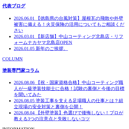
代表ブログ
2026.06.01
【徳島県の台風対策】屋根瓦の飛散や外壁
被害に備える！火災保険の活用についてもご相談くだ
さい
2026.03.01
【新店舗】中山コーティング北島店・リフ
ォームナカヤマ北島店OPEN
2026.01.05
新年のご挨拶。
COLUMN
塗装専門家コラム
2026.08.06
【祝・国家資格合格】中山コーティング職
人が一級塗装技能士に合格！試験の裏側と今後の目標
を聞いてみた
2026.08.05
塗装工事を支える足場職人の仕事とは？組
立現場の安全対策と裏側を公開！
2026.08.04
【外壁塗装】色選びで後悔しない！プロが
教える3つの注意点と失敗しないコツ